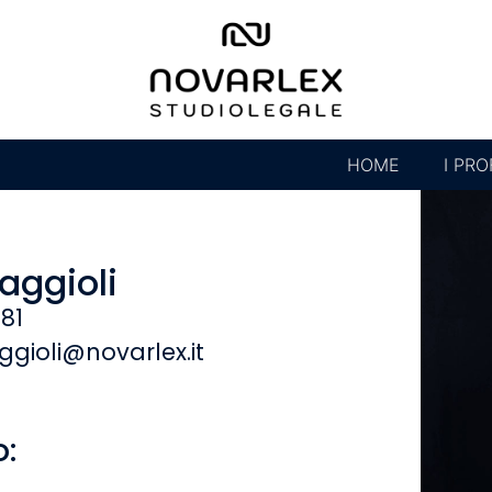
HOME
I PRO
aggioli
881
ggioli@novarlex.it
o: