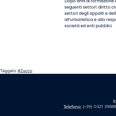
Dopo anni di formazione e 
seguenti settori: diritto c
settori degli appalti e de
all’urbanistica e alla res
società ed enti pubblici.
Taggato
#Zucco
I
Telefono:
(+39) 0321 39888