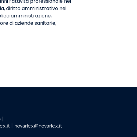
nni l’attività professionale nei
ia, diritto amministrativo nei
bblica amministrazione,
ore di aziende sanitarie,
O
|
ex.it
|
novarlex@novarlex.it