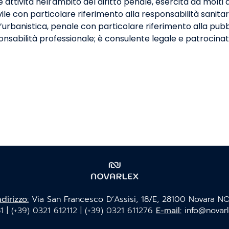
attività nell’ambito del diritto penale, esercita da molti a
ivile con particolare riferimento alla responsabilità sanitar
ll’urbanistica, penale con particolare riferimento alla pu
ponsabilità professionale; è consulente legale e patrocinat
ndirizzo:
Via San Francesco D’Assisi, 18/E, 28100 Novara N
1 |
(+39) 0321 612112 | (+39) 0321 611276
E-mail:
info@novarl