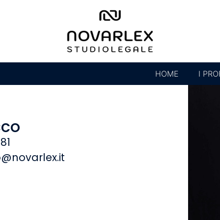
HOME
I PRO
cco
881
o@novarlex.it